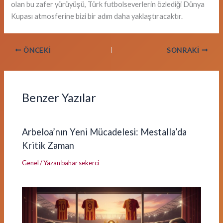
olan bu zafer yürüyüşü, Türk futbolseverlerin özlediği Dünya
Kupası atmosferine bizi bir adım daha yaklaştıracaktır.
ÖNCEKI
SONRAKI
Benzer Yazılar
Arbeloa’nın Yeni Mücadelesi: Mestalla’da
Kritik Zaman
Genel
/ Yazan
bahar sekerci