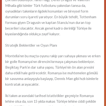
Mihaila gibi isimler Türk futbolunu yakından tanısa da,
oynadıkları takımların ligdeki konumları ve bireysel form
durumları soru işareti yaratıyor. En büyük tehdit, Tottenham
forması giyen Dragusin ve kaptan Stanciu’nun duran top
becerileri olacaktır. Ancak genel kadro derinliği Türkiye ile
kıyaslandığında oldukça zayıf kalıyor.
Stratejik Beklentiler ve Oyun Planı
Montella’nın bu maçta oyunu rakip yarı sahaya yıkması ve erken
bir golle Romanya’nın direncini kırmaya çalışması bekleniyor.
Beşiktaş Park’ın dar saha yapısı, Türkiye’nin ön alan presini
daha etkili hale getirecektir. Romanya ise muhtemelen gömülü
bir savunma anlayışıyla başlayıp, Dennis Man gibi hızlı isimlerle
kontratak arayacaktır.
İki takım arasındaki tarihsel istatistikler geçmişte Romanya
lehine olsa da, son 15 yılda makas Türkiye lehine ciddi şekilde