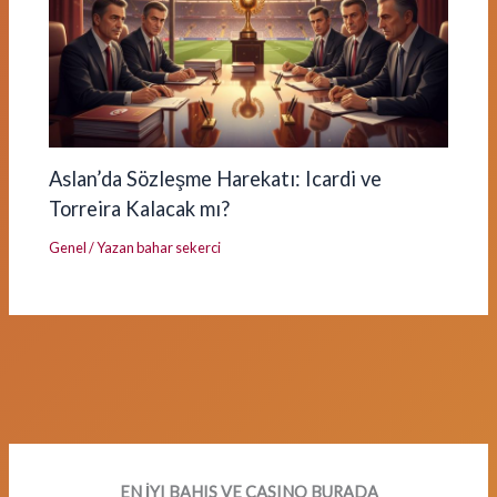
Aslan’da Sözleşme Harekatı: Icardi ve
Torreira Kalacak mı?
Genel
/ Yazan
bahar sekerci
EN İYI BAHIS VE CASINO BURADA