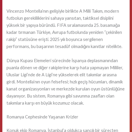
Vincenzo Montella’nın gelişiyle birlikte A Milli Takım, modern
futbolun gerekliliklerini sahaya yansıtan, taktiksel disiplini
yüksek bir yapıya büründü. FIFA sıralamasında 25. basamağa
kadar tırmanan Türkiye, Avrupa futbolunda yeniden “çekinilen
rakip” statüsüne erişti. 2025 yılı boyunca sergilenen
performans, bu başarının tesadüf olmadığını kanıtlar nitelikte.
Dünya Kupası Elemeleri sürecinde İspanya deplasmanından
puanla dönen ve diğer rakiplerine karşı hata yapmayan Milliler,
Uluslar Ligi’nde de A Ligi’ne yükselerek elit takımlar arasına
girdi. Montella’nın oyun felsefesi; hızlı geçiş hücumları, dinamik
kanat organizasyonları ve merkezde kurulan oyun üstünlüğüne
dayanıyor. Bu sistem, Romanya gibi savunma zaafları olan
takımlara karşı en büyük kozumuz olacak.
Romanya Cephesinde Yaşanan Krizler
Konuk ekip Romanya, İstanbul’a oldukça sancılı bir süreçten