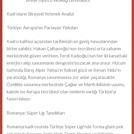
seviye oyuncu eksikliği hissediliyor.
Kadroların Bireysel Yetenek Analizi
Türkiye: Avrupa’nın Parlayan Yıldızları
Kadro kalitesi açısından tarihimizin en geniş havuzlarından
birine sahibiz. Hakan Çalhanoğlu’nun tecrübesi orta sahanın
merkezinde güven verirken, Ferdi Kadıoğlu’nun her iki kanattaki
enerjisi rakip savunmanın dengesini bozacak ana unsur. Hücum
hattında Barış Alper Yılmaz’ın fiziksel gücü ve Kenan Yıldız’ın
yaratıcılığı, Romanya savunmasına zor anlar yaşatacaktır.
Özellikle savunma merkezinde Çağlar ve Merih ikilisinin uyumu,
kalede ise Avrupa tecrübesi olan isimlerin varlığı Türkiye’yi
favori kılıyor.
Romanya: Süper Lig Tanıdıkları
Romanya kadrosunda Türkiye Süper Ligi’nde forma giyen pek
çok isim bulunuyor. Ianis Hagi, Denis Dragus ve Valentin