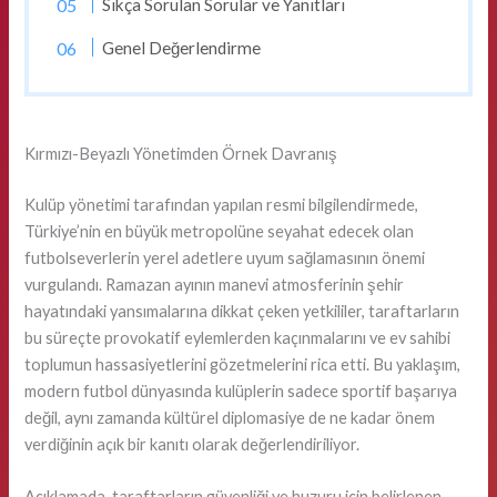
Sıkça Sorulan Sorular ve Yanıtları
Genel Değerlendirme
Kırmızı-Beyazlı Yönetimden Örnek Davranış
Kulüp yönetimi tarafından yapılan resmi bilgilendirmede,
Türkiye’nin en büyük metropolüne seyahat edecek olan
futbolseverlerin yerel adetlere uyum sağlamasının önemi
vurgulandı. Ramazan ayının manevi atmosferinin şehir
hayatındaki yansımalarına dikkat çeken yetkililer, taraftarların
bu süreçte provokatif eylemlerden kaçınmalarını ve ev sahibi
toplumun hassasiyetlerini gözetmelerini rica etti. Bu yaklaşım,
modern futbol dünyasında kulüplerin sadece sportif başarıya
değil, aynı zamanda kültürel diplomasiye de ne kadar önem
verdiğinin açık bir kanıtı olarak değerlendiriliyor.
Açıklamada, taraftarların güvenliği ve huzuru için belirlenen