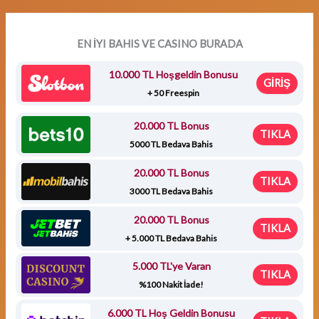
EN İYI BAHIS VE CASINO BURADA
10.000 TL Hoşgeldin Bonusu
GİRİŞ
+ 50 Freespin
20.000 TL Bonus
TIKLA
5000 TL Bedava Bahis
20.000 TL Bonus
TIKLA
3000 TL Bedava Bahis
20.000 TL Bonus
TIKLA
+ 5.000 TL Bedava Bahis
5.000 TL'ye Varan
TIKLA
%100 Nakit İade!
6.000 TL Hoş Geldin Bonusu