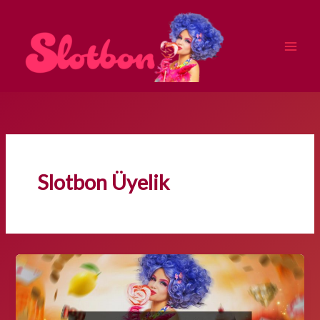
İçeriğe
atla
Slotbon Üyelik