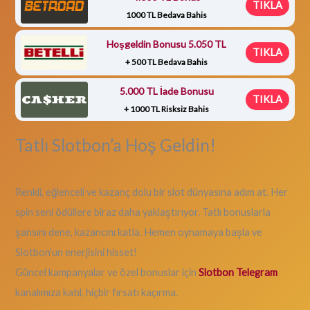
TIKLA
1000 TL Bedava Bahis
Hoşgeldin Bonusu 5.050 TL
TIKLA
+ 500 TL Bedava Bahis
5.000 TL İade Bonusu
TIKLA
+ 1000 TL Risksiz Bahis
Tatlı Slotbon’a Hoş Geldin!
Renkli, eğlenceli ve kazanç dolu bir slot dünyasına adım at. Her
spin seni ödüllere biraz daha yaklaştırıyor. Tatlı bonuslarla
şansını dene, kazancını katla. Hemen oynamaya başla ve
Slotbon’un enerjisini hisset!
Güncel kampanyalar ve özel bonuslar için
Slotbon Telegram
kanalımıza katıl, hiçbir fırsatı kaçırma.