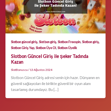
,
,
,
,
Slotbon güncel giriş
Slot bon giriş
Slotbon Freespin
Slotbon giriş
,
,
Slotbon Giriş Yap
Slotbon Üye Ol
Slotbon Üyelik
Slotbon Güncel Giriş ile Şeker Tadında
Kazan
SlotBonuscu
/
13 Ağustos 2024
Slotbon Güncel Giriş adresi senin için hazır. Dünyanın en
güvenli sağlayıcıları ile birlikte güvenli bir oyun alanı
tasarlamış durumdayız. Bu […]