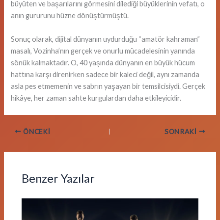
büyüten ve başarılarını görmesini dilediği büyüklerinin vefatı, o
anın gururunu hüzne dönüştürmüştü.
Sonuç olarak, dijital dünyanın uydurduğu “amatör kahraman”
masalı, Vozinha’nın gerçek ve onurlu mücadelesinin yanında
sönük kalmaktadır. O, 40 yaşında dünyanın en büyük hücum
hattına karşı direnirken sadece bir kaleci değil, aynı zamanda
asla pes etmemenin ve sabrın yaşayan bir temsilcisiydi. Gerçek
hikâye, her zaman sahte kurgulardan daha etkileyicidir.
ÖNCEKI
SONRAKI
Benzer Yazılar