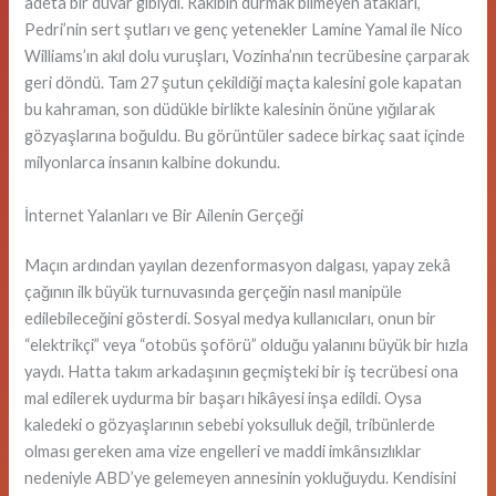
adeta bir duvar gibiydi. Rakibin durmak bilmeyen atakları,
Pedri’nin sert şutları ve genç yetenekler Lamine Yamal ile Nico
Williams’ın akıl dolu vuruşları, Vozinha’nın tecrübesine çarparak
geri döndü. Tam 27 şutun çekildiği maçta kalesini gole kapatan
bu kahraman, son düdükle birlikte kalesinin önüne yığılarak
gözyaşlarına boğuldu. Bu görüntüler sadece birkaç saat içinde
milyonlarca insanın kalbine dokundu.
İnternet Yalanları ve Bir Ailenin Gerçeği
Maçın ardından yayılan dezenformasyon dalgası, yapay zekâ
çağının ilk büyük turnuvasında gerçeğin nasıl manipüle
edilebileceğini gösterdi. Sosyal medya kullanıcıları, onun bir
“elektrikçi” veya “otobüs şoförü” olduğu yalanını büyük bir hızla
yaydı. Hatta takım arkadaşının geçmişteki bir iş tecrübesi ona
mal edilerek uydurma bir başarı hikâyesi inşa edildi. Oysa
kaledeki o gözyaşlarının sebebi yoksulluk değil, tribünlerde
olması gereken ama vize engelleri ve maddi imkânsızlıklar
nedeniyle ABD’ye gelemeyen annesinin yokluğuydu. Kendisini