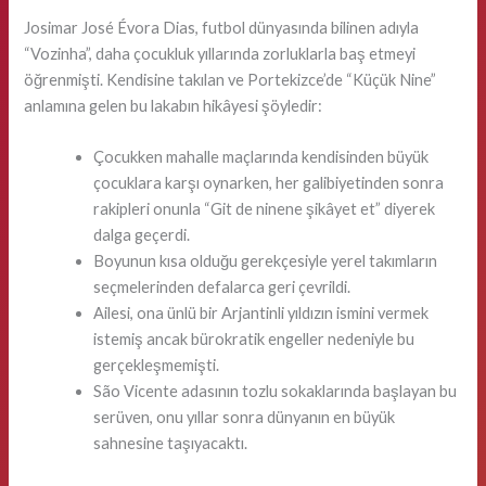
Josimar José Évora Dias, futbol dünyasında bilinen adıyla
“Vozinha”, daha çocukluk yıllarında zorluklarla baş etmeyi
öğrenmişti. Kendisine takılan ve Portekizce’de “Küçük Nine”
anlamına gelen bu lakabın hikâyesi şöyledir:
Çocukken mahalle maçlarında kendisinden büyük
çocuklara karşı oynarken, her galibiyetinden sonra
rakipleri onunla “Git de ninene şikâyet et” diyerek
dalga geçerdi.
Boyunun kısa olduğu gerekçesiyle yerel takımların
seçmelerinden defalarca geri çevrildi.
Ailesi, ona ünlü bir Arjantinli yıldızın ismini vermek
istemiş ancak bürokratik engeller nedeniyle bu
gerçekleşmemişti.
São Vicente adasının tozlu sokaklarında başlayan bu
serüven, onu yıllar sonra dünyanın en büyük
sahnesine taşıyacaktı.