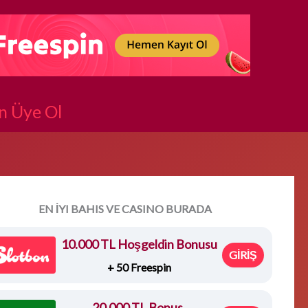
n Üye Ol
EN İYI BAHIS VE CASINO BURADA
10.000 TL Hoşgeldin Bonusu
GİRİŞ
+ 50 Freespin
20.000 TL Bonus