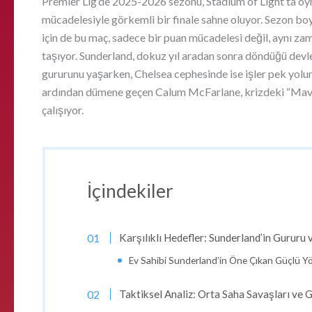
Premier Lig’de 2025-2026 sezonu, Stadium of Light’ta o
mücadelesiyle görkemli bir finale sahne oluyor. Sezon boyunc
için de bu maç, sadece bir puan mücadelesi değil, aynı zam
taşıyor. Sunderland, dokuz yıl aradan sonra döndüğü devl
gururunu yaşarken, Chelsea cephesinde ise işler pek yolu
ardından dümene geçen Calum McFarlane, krizdeki “Mavil
çalışıyor.
İçindekiler
Karşılıklı Hedefler: Sunderland’in Gururu
Ev Sahibi Sunderland’in Öne Çıkan Güçlü Yö
Taktiksel Analiz: Orta Saha Savaşları ve 