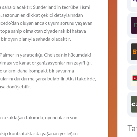
saha olacaktır. Sunderland’in tecrübeli ismi
, sezonun en dikkat çekici detaylarından
Caicedo’dan oluşan ancak uyum sorunu yaşayan
 topa sahip olmaktan ziyade rakibi hataya
bir oyun planıyla sahada olacaktır.
Palmer’ın yaratıcılığı, Chelsea’nin hücumdaki
lması ve kanat organizasyonlarının zayıflığı,
ane takımı daha kompakt bir savunma
ularını durdurma şansı bulabilir. Aksi takdirde,
usa dönüşebilir.
n uzaklaşan takımda, oyuncuların son
Ta
rakip kontrataklarda yaşanan yerleşim