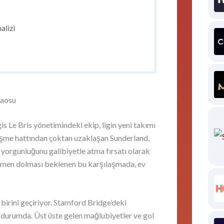
alizi
Kaosu
is Le Bris yönetimindeki ekip, ligin yeni takımı
şme hattından çoktan uzaklaşan Sunderland,
yorgunluğunu galibiyetle atma fırsatı olarak
amamen dolması beklenen bu karşılaşmada, ev
birini geçiriyor. Stamford Bridge’deki
durumda. Üst üste gelen mağlubiyetler ve gol