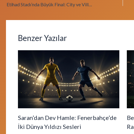
Etihad Stadı’nda Büyük Final: City ve Villa’nın Taktik Savaşı
Benzer Yazılar
Saran’dan Dev Hamle: Fenerbahçe’de
Be
İki Dünya Yıldızı Sesleri
Ra