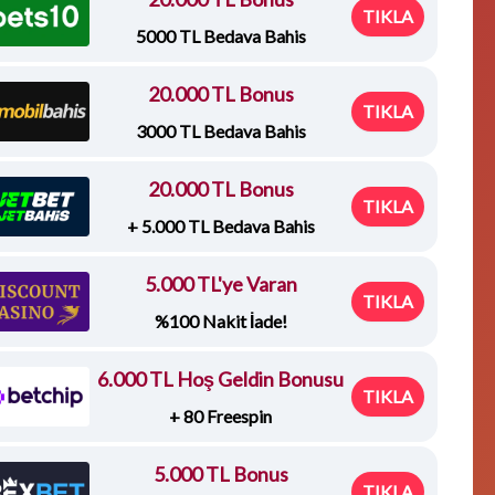
TIKLA
5000 TL Bedava Bahis
20.000 TL Bonus
TIKLA
3000 TL Bedava Bahis
20.000 TL Bonus
TIKLA
+ 5.000 TL Bedava Bahis
5.000 TL'ye Varan
TIKLA
%100 Nakit İade!
6.000 TL Hoş Geldin Bonusu
TIKLA
+ 80 Freespin
5.000 TL Bonus
TIKLA