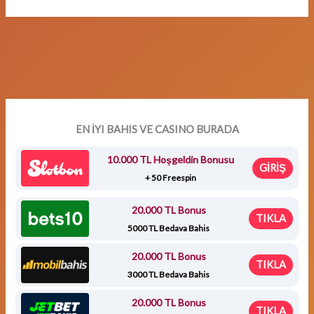
EN İYI BAHIS VE CASINO BURADA
10.000 TL Hoşgeldin Bonusu
GİRİŞ
+ 50 Freespin
20.000 TL Bonus
TIKLA
5000 TL Bedava Bahis
20.000 TL Bonus
TIKLA
3000 TL Bedava Bahis
20.000 TL Bonus
TIKLA