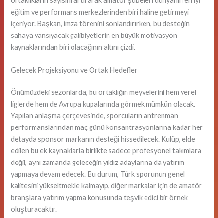
ortaklıkların sayısını artırarak amatör şubeleri dünyanın en iyi
eğitim ve performans merkezlerinden biri haline getirmeyi
içeriyor. Başkan, imza törenini sonlandırırken, bu desteğin
sahaya yansıyacak galibiyetlerin en büyük motivasyon
kaynaklarından biri olacağının altını çizdi.
Gelecek Projeksiyonu ve Ortak Hedefler
Önümüzdeki sezonlarda, bu ortaklığın meyvelerini hem yerel
liglerde hem de Avrupa kupalarında görmek mümkün olacak.
Yapılan anlaşma çerçevesinde, sporcuların antrenman
performanslarından maç günü konsantrasyonlarına kadar her
detayda sponsor markanın desteği hissedilecek. Kulüp, elde
edilen bu ek kaynaklarla birlikte sadece profesyonel takımlara
değil, aynı zamanda geleceğin yıldız adaylarına da yatırım
yapmaya devam edecek. Bu durum, Türk sporunun genel
kalitesini yükseltmekle kalmayıp, diğer markalar için de amatör
branşlara yatırım yapma konusunda teşvik edici bir örnek
oluşturacaktır.