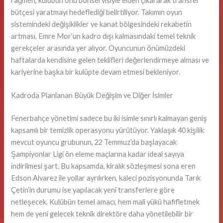
rağmen, kulübün onu bonservisiyle elden çıkararak transfer
bütçesi yaratmayı hedeflediği belirtiliyor. Takımın oyun
sistemindeki değişiklikler ve kanat bölgesindeki rekabetin
artması, Emre Mor’un kadro dışı kalmasındaki temel teknik
gerekçeler arasında yer alıyor. Oyuncunun önümüzdeki
haftalarda kendisine gelen teklifleri değerlendirmeye alması ve
kariyerine başka bir kulüpte devam etmesi bekleniyor.
Kadroda Planlanan Büyük Değişim ve Diğer İsimler
Fenerbahçe yönetimi sadece bu iki isimle sınırlı kalmayan geniş
kapsamlı bir temizlik operasyonu yürütüyor. Yaklaşık 40 kişilik
mevcut oyuncu grubunun, 22 Temmuz’da başlayacak
Şampiyonlar Ligi ön eleme maçlarına kadar ideal sayıya
indirilmesi şart. Bu kapsamda, kiralık sözleşmesi sona eren
Edson Alvarez ile yollar ayrılırken, kaleci pozisyonunda Tarık
Çetin’in durumu ise yapılacak yeni transferlere göre
netleşecek. Kulübün temel amacı, hem mali yükü hafifletmek
hem de yeni gelecek teknik direktöre daha yönetilebilir bir