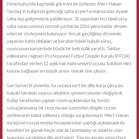
Fenerbahçe’de kaptanlık görevini de üstlenen Mert Hakan
Yandaş’ın kulüpteki geleceği, saha içi performansından ziyade
saha dışı gelişmelerle şekilleniyor. 31 yaşındaki tecrübeli orta
saha oyuncusunun normal şartlarda 2026 yılına kadar devam
eden bir sözleşmesi bulunuyor. Ancak geçtiğimiz dönemde
yaşanan bahis iddiaları ve beraberindeki hukuki süreç,
oyuncunun kariyerinde büyük bir belirsizlik yarattı. Tahliye
edilmesine rağmen Profesyonel Futbol Disiplin Kurulu (PFDK)
tarafından verilen 12 aylık hak mahrumiyeti cezası, kulübün elini
kolunu bağlayan en büyük unsur olarak öne çıkıyor.
Sarı lacivertli yönetim, bu cezaya sert bir dille karşı çıksa da
hukuki takvimin oyuncu aleyhine işlemesi planları değiştirdi.
Kulüp tarafından yapılan resmi açıklamalarda, henüz
sonuçlanmamış bir ceza davası üzerinden disiplin cezası
verilmesinin kabul edilemez olduğu vurgulanmıştı. Mert Hakan
ise kişisel sosyal medya hesaplarından yaptığı açıklamalarda
kendisini bir günah keçisi olarak tanımlamış ve adalete olan
inancının sarsıldığını dile getirmişti. Tüm bu gergin atmosfere