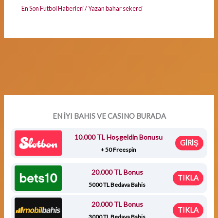
En Son Futbol Haberleri
/ Yazan
bahar sekerci
EN İYI BAHIS VE CASINO BURADA
10.000 TL Hoşgeldin Bonusu
GİRİŞ
+ 50 Freespin
20.000 TL Bonus
TIKLA
5000 TL Bedava Bahis
20.000 TL Bonus
TIKLA
3000 TL Bedava Bahis