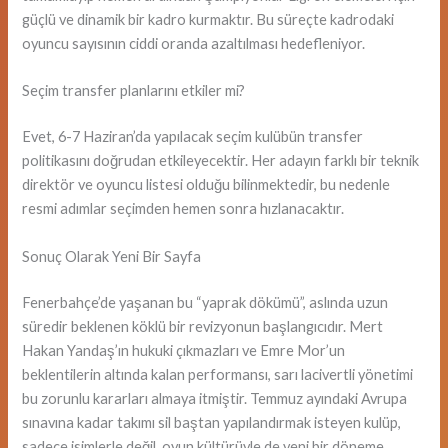
güçlü ve dinamik bir kadro kurmaktır. Bu süreçte kadrodaki
oyuncu sayısının ciddi oranda azaltılması hedefleniyor.
Seçim transfer planlarını etkiler mi?
Evet, 6-7 Haziran’da yapılacak seçim kulübün transfer
politikasını doğrudan etkileyecektir. Her adayın farklı bir teknik
direktör ve oyuncu listesi olduğu bilinmektedir, bu nedenle
resmi adımlar seçimden hemen sonra hızlanacaktır.
Sonuç Olarak Yeni Bir Sayfa
Fenerbahçe’de yaşanan bu “yaprak dökümü”, aslında uzun
süredir beklenen köklü bir revizyonun başlangıcıdır. Mert
Hakan Yandaş’ın hukuki çıkmazları ve Emre Mor’un
beklentilerin altında kalan performansı, sarı lacivertli yönetimi
bu zorunlu kararları almaya itmiştir. Temmuz ayındaki Avrupa
sınavına kadar takımı sil baştan yapılandırmak isteyen kulüp,
sadece isimlerle değil, oyun kültürüyle de yeni bir döneme