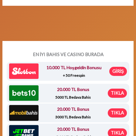
EN İYI BAHIS VE CASINO BURADA
10.000 TL Hoşgeldin Bonusu
GİRİŞ
+ 50 Freespin
20.000 TL Bonus
TIKLA
5000 TL Bedava Bahis
20.000 TL Bonus
TIKLA
3000 TL Bedava Bahis
20.000 TL Bonus
TIKLA