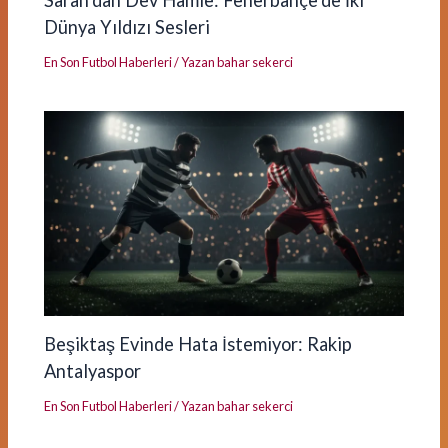
Dünya Yıldızı Sesleri
En Son Futbol Haberleri
/ Yazan
bahar sekerci
Beşiktaş Evinde Hata İstemiyor: Rakip
Antalyaspor
En Son Futbol Haberleri
/ Yazan
bahar sekerci