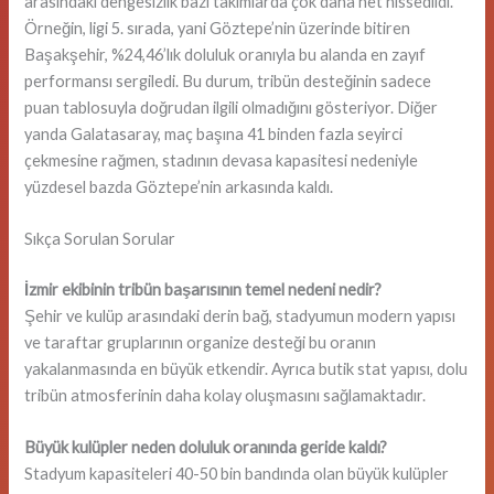
arasındaki dengesizlik bazı takımlarda çok daha net hissedildi.
Örneğin, ligi 5. sırada, yani Göztepe’nin üzerinde bitiren
Başakşehir, %24,46’lık doluluk oranıyla bu alanda en zayıf
performansı sergiledi. Bu durum, tribün desteğinin sadece
puan tablosuyla doğrudan ilgili olmadığını gösteriyor. Diğer
yanda Galatasaray, maç başına 41 binden fazla seyirci
çekmesine rağmen, stadının devasa kapasitesi nedeniyle
yüzdesel bazda Göztepe’nin arkasında kaldı.
Sıkça Sorulan Sorular
İzmir ekibinin tribün başarısının temel nedeni nedir?
Şehir ve kulüp arasındaki derin bağ, stadyumun modern yapısı
ve taraftar gruplarının organize desteği bu oranın
yakalanmasında en büyük etkendir. Ayrıca butik stat yapısı, dolu
tribün atmosferinin daha kolay oluşmasını sağlamaktadır.
Büyük kulüpler neden doluluk oranında geride kaldı?
Stadyum kapasiteleri 40-50 bin bandında olan büyük kulüpler