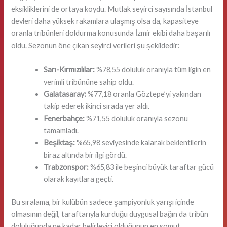
eksikliklerini de ortaya koydu. Mutlak seyirci sayısında İstanbul
devleri daha yüksek rakamlara ulaşmış olsa da, kapasiteye
oranla tribünleri doldurma konusunda İzmir ekibi daha başarılı
oldu. Sezonun öne çıkan seyirci verileri şu şekildedir:
Sarı-Kırmızılılar:
%78,55 doluluk oranıyla tüm ligin en
verimli tribününe sahip oldu.
Galatasaray:
%77,18 oranla Göztepe’yi yakından
takip ederek ikinci sırada yer aldı.
Fenerbahçe:
%71,55 doluluk oranıyla sezonu
tamamladı.
Beşiktaş:
%65,98 seviyesinde kalarak beklentilerin
biraz altında bir ilgi gördü.
Trabzonspor:
%65,83 ile beşinci büyük taraftar gücü
olarak kayıtlara geçti.
Bu sıralama, bir kulübün sadece şampiyonluk yarışı içinde
olmasının değil, taraftarıyla kurduğu duygusal bağın da tribün
doluluğunda ne kadar belirleyici olduğunun en somut