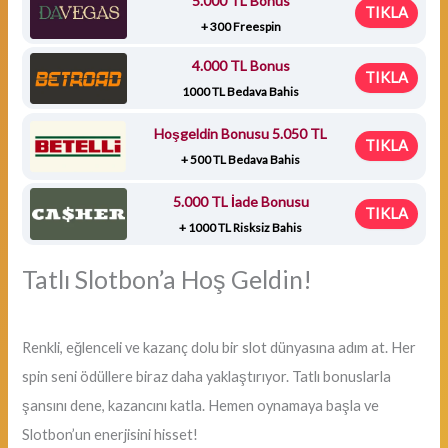
5.000 TL Bonus
TIKLA
+ 300 Freespin
4.000 TL Bonus
TIKLA
1000 TL Bedava Bahis
Hoşgeldin Bonusu 5.050 TL
TIKLA
+ 500 TL Bedava Bahis
5.000 TL İade Bonusu
TIKLA
+ 1000 TL Risksiz Bahis
Tatlı Slotbon’a Hoş Geldin!
Renkli, eğlenceli ve kazanç dolu bir slot dünyasına adım at. Her
spin seni ödüllere biraz daha yaklaştırıyor. Tatlı bonuslarla
şansını dene, kazancını katla. Hemen oynamaya başla ve
Slotbon’un enerjisini hisset!