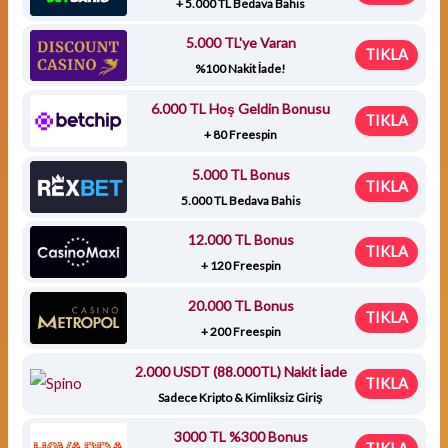
+ 5.000 TL Bedava Bahis
5.000 TL'ye Varan
TIKLA
%100 Nakit İade!
6.000 TL Hoş Geldin Bonusu
TIKLA
+ 80 Freespin
5.000 TL Bonus
TIKLA
5.000 TL Bedava Bahis
12.000 TL Bonus
TIKLA
+ 120 Freespin
20.000 TL Bonus
TIKLA
+ 200 Freespin
2.000 USDT (88.000TL) Nakit İade
TIKLA
Sadece Kripto & Kimliksiz Giriş
3000 TL %300 Bonus