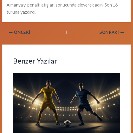
Almanya’yı penaltı atışları sonucunda eleyerek adını Son 16
turuna yazdırdı.
ÖNCEKI
SONRAKI
Benzer Yazılar