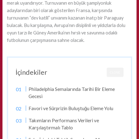
merak uyandırıyor. Turnuvanın en büyük şampiyonluk
adaylarından biri olarak gösterilen Fransa, karşısında
turnuvanın “dev katili” unvanını kazanan inatçı bir Paraguay
bulacak. Bu karşılaşma, Avrupa’nın disiplinli ve yıldızlarla dolu
oyun tarzı ile Güney Amerika’nın hırslı ve savunma odaklı
futbolunun çarpışmasına sahne olacak.
İçindekiler
CLOSE
Philadelphia Semalarında Tarihi Bir Eleme
Gecesi
Favori ve Sürprizin Buluştuğu Eleme Yolu
Takımların Performans Verileri ve
Karşılaştırmalı Tablo