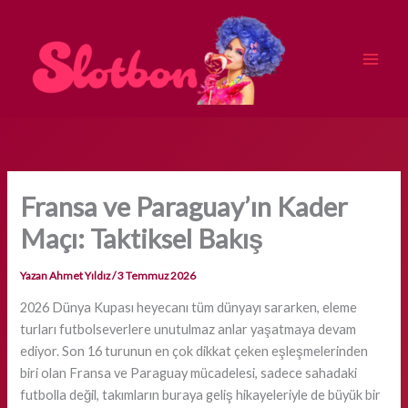
İçeriğe
atla
Fransa ve Paraguay’ın Kader
Maçı: Taktiksel Bakış
Yazan
Ahmet Yıldız
/
3 Temmuz 2026
2026 Dünya Kupası heyecanı tüm dünyayı sararken, eleme
turları futbolseverlere unutulmaz anlar yaşatmaya devam
ediyor. Son 16 turunun en çok dikkat çeken eşleşmelerinden
biri olan Fransa ve Paraguay mücadelesi, sadece sahadaki
futbolla değil, takımların buraya geliş hikayeleriyle de büyük bir