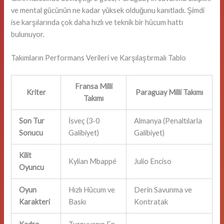
ve mental gücünün ne kadar yüksek olduğunu kanıtladı. Şimdi
ise karşılarında çok daha hızlı ve teknik bir hücum hattı
bulunuyor.
Takımların Performans Verileri ve Karşılaştırmalı Tablo
Fransa Milli
Kriter
Paraguay Milli Takımı
Takımı
Son Tur
İsveç (3-0
Almanya (Penaltılarla
Sonucu
Galibiyet)
Galibiyet)
Kilit
Kylian Mbappé
Julio Enciso
Oyuncu
Oyun
Hızlı Hücum ve
Derin Savunma ve
Karakteri
Baskı
Kontratak