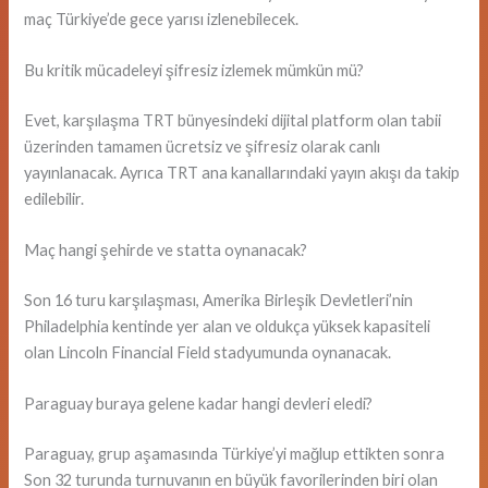
maç Türkiye’de gece yarısı izlenebilecek.
Bu kritik mücadeleyi şifresiz izlemek mümkün mü?
Evet, karşılaşma TRT bünyesindeki dijital platform olan tabii
üzerinden tamamen ücretsiz ve şifresiz olarak canlı
yayınlanacak. Ayrıca TRT ana kanallarındaki yayın akışı da takip
edilebilir.
Maç hangi şehirde ve statta oynanacak?
Son 16 turu karşılaşması, Amerika Birleşik Devletleri’nin
Philadelphia kentinde yer alan ve oldukça yüksek kapasiteli
olan Lincoln Financial Field stadyumunda oynanacak.
Paraguay buraya gelene kadar hangi devleri eledi?
Paraguay, grup aşamasında Türkiye’yi mağlup ettikten sonra
Son 32 turunda turnuvanın en büyük favorilerinden biri olan