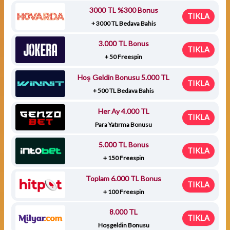
3000 TL %300 Bonus
TIKLA
+ 3000 TL Bedava Bahis
3.000 TL Bonus
TIKLA
+ 50 Freespin
Hoş Geldin Bonusu 5.000 TL
TIKLA
+ 500 TL Bedava Bahis
Her Ay 4.000 TL
TIKLA
Para Yatırma Bonusu
5.000 TL Bonus
TIKLA
+ 150 Freespin
Toplam 6.000 TL Bonus
TIKLA
+ 100 Freespin
8.000 TL
TIKLA
Hoşgeldin Bonusu