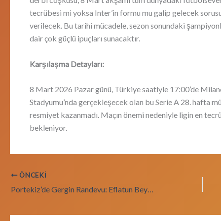
tecrübesi mi yoksa Inter’in formu mu galip gelecek sorus
verilecek. Bu tarihi mücadele, sezon sonundaki şampiyon
dair çok güçlü ipuçları sunacaktır.
Karşılaşma Detayları:
8 Mart 2026 Pazar günü, Türkiye saatiyle 17:00’de Milan
Stadyumu’nda gerçekleşecek olan bu Serie A 28. hafta 
resmiyet kazanmadı. Maçın önemi nedeniyle ligin en tecrü
bekleniyor.
ÖNCEKI
Portekiz’de Gergin Randevu: Eflatun Beyazlılar Avantajı Kaptı