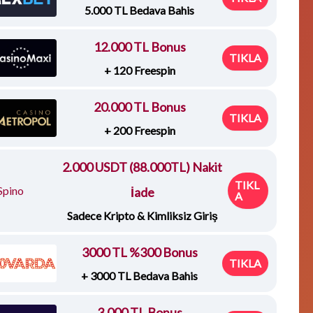
5.000 TL Bedava Bahis
12.000 TL Bonus
TIKLA
+ 120 Freespin
20.000 TL Bonus
TIKLA
+ 200 Freespin
2.000 USDT (88.000TL) Nakit
TIKL
İade
A
Sadece Kripto & Kimliksiz Giriş
3000 TL %300 Bonus
TIKLA
+ 3000 TL Bedava Bahis
3.000 TL Bonus