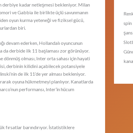
n derbiye kadar netleşmesi bekleniyor. Milan
omori ve Gabbia ile birlikte üçlü savunmanın
Renk
iden oyun kurma yeteneği ve fiziksel gücü,
spin
urlardan biri.
şans
Slot
tlığı devam ederken, Hollandalı oyuncunun
a da derbide ilk 11 başlaması zor görünüyor.
Günc
dönmüş olması, Inter orta sahası için hayati
kanal
si, derbinin kilidini açabilecek potansiyele
nski’nin de ilk 11’de yer alması bekleniyor.
 kurarak oyuna hükmetmeyi planlıyor. Kanatlarda
imarco’nun performansı, Inter’in hücum
 fırsatlar barındırıyor. İstatistiklere