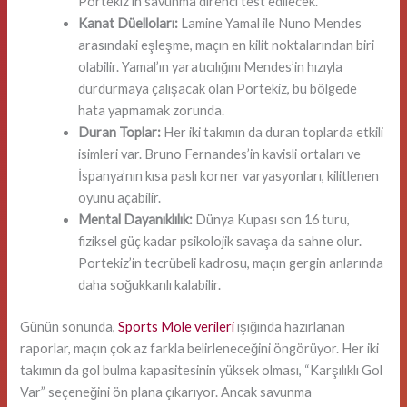
Portekiz’in savunma direnci test edilecek.
Kanat Düelloları:
Lamine Yamal ile Nuno Mendes
arasındaki eşleşme, maçın en kilit noktalarından biri
olabilir. Yamal’ın yaratıcılığını Mendes’in hızıyla
durdurmaya çalışacak olan Portekiz, bu bölgede
hata yapmamak zorunda.
Duran Toplar:
Her iki takımın da duran toplarda etkili
isimleri var. Bruno Fernandes’in kavisli ortaları ve
İspanya’nın kısa paslı korner varyasyonları, kilitlenen
oyunu açabilir.
Mental Dayanıklılık:
Dünya Kupası son 16 turu,
fiziksel güç kadar psikolojik savaşa da sahne olur.
Portekiz’in tecrübeli kadrosu, maçın gergin anlarında
daha soğukkanlı kalabilir.
Günün sonunda,
Sports Mole verileri
ışığında hazırlanan
raporlar, maçın çok az farkla belirleneceğini öngörüyor. Her iki
takımın da gol bulma kapasitesinin yüksek olması, “Karşılıklı Gol
Var” seçeneğini ön plana çıkarıyor. Ancak savunma