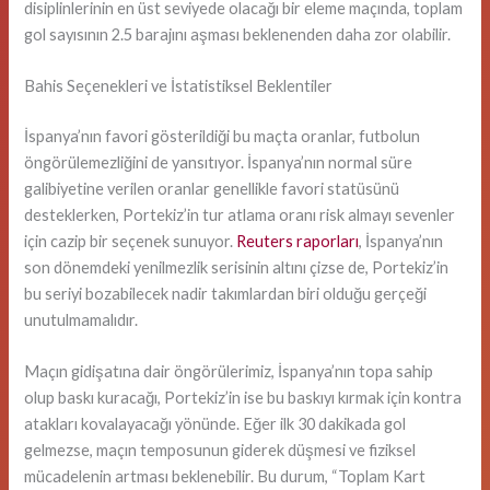
disiplinlerinin en üst seviyede olacağı bir eleme maçında, toplam
gol sayısının 2.5 barajını aşması beklenenden daha zor olabilir.
Bahis Seçenekleri ve İstatistiksel Beklentiler
İspanya’nın favori gösterildiği bu maçta oranlar, futbolun
öngörülemezliğini de yansıtıyor. İspanya’nın normal süre
galibiyetine verilen oranlar genellikle favori statüsünü
desteklerken, Portekiz’in tur atlama oranı risk almayı sevenler
için cazip bir seçenek sunuyor.
Reuters raporları
, İspanya’nın
son dönemdeki yenilmezlik serisinin altını çizse de, Portekiz’in
bu seriyi bozabilecek nadir takımlardan biri olduğu gerçeği
unutulmamalıdır.
Maçın gidişatına dair öngörülerimiz, İspanya’nın topa sahip
olup baskı kuracağı, Portekiz’in ise bu baskıyı kırmak için kontra
atakları kovalayacağı yönünde. Eğer ilk 30 dakikada gol
gelmezse, maçın temposunun giderek düşmesi ve fiziksel
mücadelenin artması beklenebilir. Bu durum, “Toplam Kart