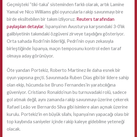
Geçmişteki “tiki-taka” sisteminden farklı olarak, artık Lamine
Yamal ve Nico Williams gibi oyuncularla rakip savunmayı bire
birde eksiltebilen bir takım izliyoruz.
Reuters tarafından
paylaşılan detaylar
, İspanya’nın Avusturya karşısındaki 3-0’lık
galibiyetinin takımdaki özgüveni zirveye taşıdığını gösteriyor.
Orta sahada Rodri’nin liderliği, Pedri’nin oyun zekasıyla
birleştiğinde İspanya, maçın temposunu kontrol eden taraf
olmaya aday görünüyor.
Öte yandan Portekiz, Roberto Martinez ile daha esnek bir
oyun yapısına geçti. Savunmada Ruben Dias gibi bir lidere sahip
olan ekip, hücumda ise Bruno Fernandes’in yaratıcılığına
güveniyor. Cristiano Ronaldo’nun bu turnuvadaki rolü, sadece
gol atmak değil, aynı zamanda rakip savunmayı üzerine çekerek
Rafael Leão ve Bernardo Silva gibi isimlere alan açmak üzerine
kurulu. Portekiz’in en büyük silahı, İspanya’nın yapacağı olası bir
top kaybında saniyeler içinde rakip kaleye gidebilme yeteneği
olacak.