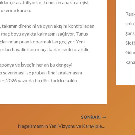
lar çıkarabiliyorlar. Tunus’un ana stratejisi,
üzerine kurulu.
Renk
spin
, takımın direncini ve oyun akışını kontrol eden
şans
n maç boyu ayakta kalmasını sağlıyor. Tunus
maçlarından puan koparmaktan geçiyor. Yeni
Slot
urları hayalini son maça kadar canlı tutabilir.
Günc
kanal
aponya ve İsveç’in her an bu dengeyi
 savunması ise grubun final sıralamasını
rler, 2026 yazında bu dört farklı ekolün
SONRAKI
Nagelsmann’ın Yeni Vizyonu ve Karayiplerin Periler Diyarı Rüyası