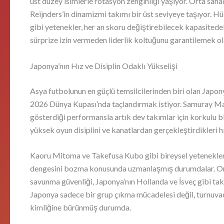
üst düzey isimlerle rotasyon zenginliği yaşıyor. Orta saha
Reijnders’in dinamizmi takımı bir üst seviyeye taşıyor. 
gibi yetenekler, her an skoru değiştirebilecek kapasitede
sürprize izin vermeden liderlik koltuğunu garantilemek ol
Japonya’nın Hız ve Disiplin Odaklı Yükselişi
Asya futbolunun en güçlü temsilcilerinden biri olan Japon
2026 Dünya Kupası’nda taçlandırmak istiyor. Samuray Mav
gösterdiği performansla artık dev takımlar için korkulu bir
yüksek oyun disiplini ve kanatlardan gerçekleştirdikleri hı
Kaoru Mitoma ve Takefusa Kubo gibi bireysel yetenekler
dengesini bozma konusunda uzmanlaşmış durumdalar. Or
savunma güvenliği, Japonya’nın Hollanda ve İsveç gibi ta
Japonya sadece bir grup çıkma mücadelesi değil, turnuvad
kimliğine bürünmüş durumda.