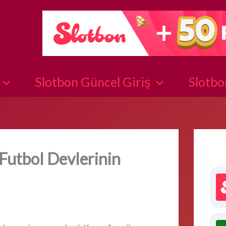
Slotbon Güncel Giriş
Slotbo
Futbol Devlerinin