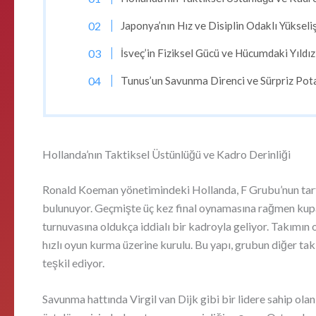
Japonya’nın Hız ve Disiplin Odaklı Yükseli
İsveç’in Fiziksel Gücü ve Hücumdaki Yıldız
Tunus’un Savunma Direnci ve Sürpriz Pota
Hollanda’nın Taktiksel Üstünlüğü ve Kadro Derinliği
Ronald Koeman yönetimindeki Hollanda, F Grubu’nun tar
bulunuyor. Geçmişte üç kez final oynamasına rağmen ku
turnuvasına oldukça iddialı bir kadroyla geliyor. Takımın
hızlı oyun kurma üzerine kurulu. Bu yapı, grubun diğer takı
teşkil ediyor.
Savunma hattında Virgil van Dijk gibi bir lidere sahip ola