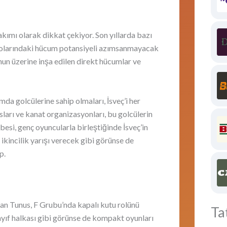
takımı olarak dikkat çekiyor. Son yıllarda bazı
rolarındaki hücum potansiyeli azımsanmayacak
un üzerine inşa edilen direkt hücumlar ve
da golcülerine sahip olmaları, İsveç’i her
pasları ve kanat organizasyonları, bu golcülerin
besi, genç oyuncularla birleştiğinde İsveç’in
 ikincilik yarışı verecek gibi görünse de
p.
olan Tunus, F Grubu’nda kapalı kutu rolünü
Ta
zayıf halkası gibi görünse de kompakt oyunları